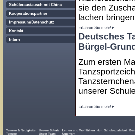
Schüleraustausch mit China
sie den Zuscha
Kooperationspartner
lachen bringe
Impressum/Datenschutz
Erfahren Sie mehr!►
Kontakt
Deutsches Ta
Intern
Bürgel-Grun
Zum ersten Ma
Tanzsportzei
Tanzsternchena
unserer Schule 
Erfahren Sie mehr!►
Termine & Neuigkeiten
Unsere Schule
Lernen und Wohlfühlen
Hort
Schulsozialarbeit
Gesa
Termine
Unser Team
Unterricht