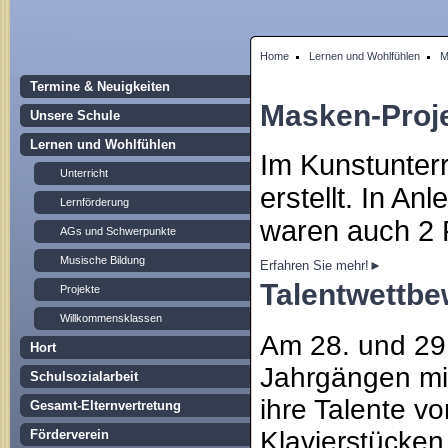
Home
Lernen und Wohlfühlen
M
Termine & Neuigkeiten
Masken-Proje
Unsere Schule
Lernen und Wohlfühlen
Im Kunstunterr
Unterricht
erstellt. In A
Lernförderung
waren auch 2
AGs und Schwerpunkte
Musische Bildung
Erfahren Sie mehr!►
Talentwettbe
Projekte
Willkommensklassen
Am 28. und 29
Hort
Jahrgängen mit
Schulsozialarbeit
ihre Talente vo
Gesamt-Elternvertretung
Klavierstücken
Förderverein